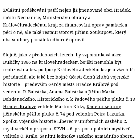
Zvláštní poděkování patří nejen již jmenované obci Hrádek,
městu Nechanice, Ministerstvu obrany a
Královéhradeckému kraji za financování oprav památek a
péči o ně, ale také restaurátorovi Jiřímu Soukupovi, který
oba soubory památek odborně opravil.
Stejně, jako v předchozích letech, by vzpomínková akce
Dušičky 1866 na královéhradeckém bojišti nemohla být
realizována bez podpory Královéhradeckého kraje a všech tří
pořadatelů, ale také bez hojné účasti členů klubů vojenské
historie – především Gardy města Hradce Králové pod
vedením R. Balcárka, Adama Balcárka a Jiřího Marko
Bohdaneckého,
Historického c. k. řadového pěšího pluku č. 18
Hradec Králové
velitele Martina Kliky,
Kadetní setniny
jičínského pěšího pluku č. 74
pod velením Petra Lazurka,
Spolku vojenské historie Liberec v uniformách saského 2.
mysliveckého praporu, SPVH – 6. praporu polních myslivců
velitele O. Krále, Sanitní jednotky saského armádního sboru,