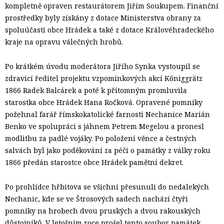
kompletně opraven restaurátorem Jiřím Soukupem. Finanční
prostředky byly získány z dotace Ministerstva obrany za
spoluúčasti obce Hrádek a také z dotace Královéhradeckého
kraje na opravu válečných hrobů.
Po krátkém úvodu moderátora Jiřího Synka vystoupil se
zdravicí ředitel projektu vzpomínkových akcí Königgrätz
1866 Radek Balcárek a poté k přítomným promluvila
starostka obce Hrádek Hana Ročková. Opravené pomníky
požehnal farář římskokatolické farnosti Nechanice Marián
Benko ve spolupráci s jáhnem Petrem Megelou a pronesl
modlitbu za padlé vojáky. Po položení věnce a čestných
salvách byl jako poděkování za péči o památky z války roku
1866 předán starostce obce Hrádek pamětní dekret.
Po prohlídce hřbitova se všichni přesunuli do nedalekých
Nechanic, kde se ve Štrosových sadech nachází čtyři
pomníky na hrobech dvou pruských a dvou rakouských
důstojníků. V letošním roce prošel tento soubor památek