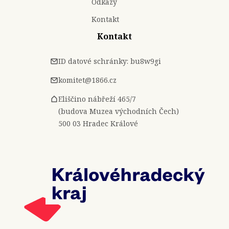
Odkazy
Kontakt
Kontakt
ID datové schránky: bu8w9gi
komitet@1866.cz
Eliščino nábřeží 465/7
(budova Muzea východních Čech)
500 03 Hradec Králové