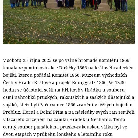
V sobotu 25. října 2025 se po valné hromadě Komitétu 1866
konala vzpomínková akce Dušičky 1866 na královéhradeckém
bojišti, kterou pořádal Komitét 1866, Muzeum východních
Čech v Hradci Králové a projekt Königgrätz 1866. Ve 13.30
hodin se účastníci sešli na hřbitově v Hrádku u souboru
osmi náhrobků pruských, rakouských a saských důstojníků a
vojáků, kteří byli 3. července 1866 zraněni v těžkých bojích o
Probluz, Horní a Dolní Přím a na následky svých ran zemřeli
v lazaretu zřízeném na zámku Hrádek u Nechanic. Tento
cenný soubor památek na prusko-rakouskou válku byl ve
dvou etapách v průběhu loňského a letošního roku