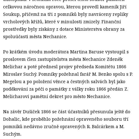
celkovou náročnou opravou, kterou provedl kameník Jiří
Soukup, přičemž na tři z pomníků byly navráceny repliky
vrcholových křížů, které v minulosti zmizely. Finanční
prostředky byly získány z dotace Ministerstva obrany za
spoluúčasti města Nechanice.
Po krátkém úvodu moderátora Martina Baruse vystoupil s
proslovem člen zastupitelstva města Nechanice Zdeněk
Melichar a poté přednesl projev předseda Komitétu 1866
Miroslav Suchý. Pomníky požehnal farář M. Benko spolu s P.
Megelou a po položení věnce a čestných salvách byl jako
poděkování za péči o památky z války roku 1866 předán Z.
Melicharovi pamětní dekret pro město Nechanice.
Na závěr Dušiček 1866 se část účastníků přesunula ještě do
Dohalic, kde proběhlo požehnání opraveného souboru tří
pomníků nedávno zručně opravených R. Balcárkem a M.
Suchým.