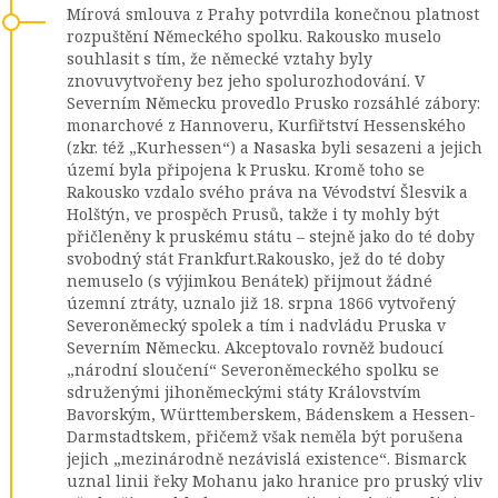
Mírová smlouva z Prahy potvrdila konečnou platnost
rozpuštění Německého spolku. Rakousko muselo
souhlasit s tím, že německé vztahy byly
znovuvytvořeny bez jeho spolurozhodování. V
Severním Německu provedlo Prusko rozsáhlé zábory:
monarchové z Hannoveru, Kurfiřtství Hessenského
(zkr. též „Kurhessen“) a Nasaska byli sesazeni a jejich
území byla připojena k Prusku. Kromě toho se
Rakousko vzdalo svého práva na Vévodství Šlesvik a
Holštýn, ve prospěch Prusů, takže i ty mohly být
přičleněny k pruskému státu – stejně jako do té doby
svobodný stát Frankfurt.Rakousko, jež do té doby
nemuselo (s výjimkou Benátek) přijmout žádné
územní ztráty, uznalo již 18. srpna 1866 vytvořený
Severoněmecký spolek a tím i nadvládu Pruska v
Severním Německu. Akceptovalo rovněž budoucí
„národní sloučení“ Severoněmeckého spolku se
sdruženými jihoněmeckými státy Královstvím
Bavorským, Württemberskem, Bádenskem a Hessen-
Darmstadtskem, přičemž však neměla být porušena
jejich „mezinárodně nezávislá existence“. Bismarck
uznal linii řeky Mohanu jako hranice pro pruský vliv