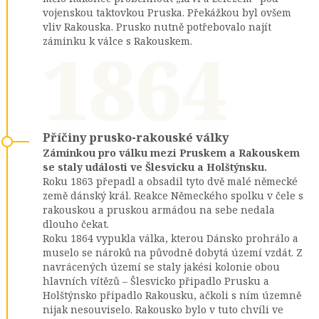
vojenskou taktovkou Pruska. Překážkou byl ovšem
vliv Rakouska. Prusko nutně potřebovalo najít
1864
záminku k válce s Rakouskem.
Příčiny prusko-rakouské války
Záminkou pro válku mezi Pruskem a Rakouskem
se staly události ve Šlesvicku a Holštýnsku.
Roku 1863 přepadl a obsadil tyto dvě malé německé
země dánský král. Reakce Německého spolku v čele s
rakouskou a pruskou armádou na sebe nedala
dlouho čekat.
Roku 1864 vypukla válka, kterou Dánsko prohrálo a
muselo se nároků na původně dobytá území vzdát. Z
navrácených území se staly jakési kolonie obou
hlavních vítězů – Šlesvicko připadlo Prusku a
Holštýnsko připadlo Rakousku, ačkoli s ním územně
nijak nesouviselo. Rakousko bylo v tuto chvíli ve