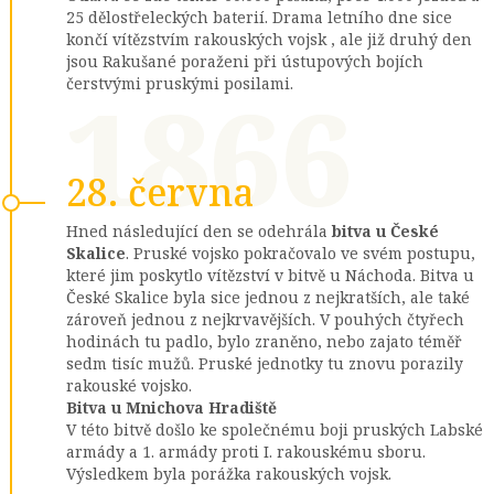
25 dělostřeleckých baterií. Drama letního dne sice
končí vítězstvím rakouských vojsk , ale již druhý den
jsou Rakušané poraženi při ústupových bojích
1866
čerstvými pruskými posilami.
28. června
Hned následující den se odehrála
bitva u České
Skalice
. Pruské vojsko pokračovalo ve svém postupu,
které jim poskytlo vítězství v bitvě u Náchoda. Bitva u
České Skalice byla sice jednou z nejkratších, ale také
zároveň jednou z nejkrvavějších. V pouhých čtyřech
hodinách tu padlo, bylo zraněno, nebo zajato téměř
sedm tisíc mužů. Pruské jednotky tu znovu porazily
rakouské vojsko.
Bitva u Mnichova Hradiště
V této bitvě došlo ke společnému boji pruských Labské
armády a 1. armády proti I. rakouskému sboru.
Výsledkem byla porážka rakouských vojsk.