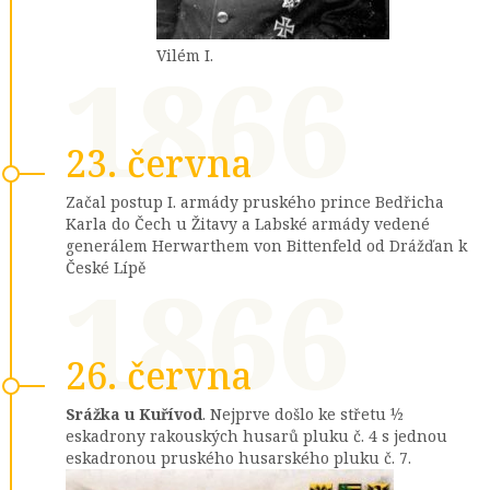
1866
Vilém I.
23. června
Začal postup I. armády pruského prince Bedřicha
Karla do Čech u Žitavy a Labské armády vedené
generálem Herwarthem von Bittenfeld od Drážďan k
1866
České Lípě
26. června
Srážka u Kuřívod
. Nejprve došlo ke střetu ½
eskadrony rakouských husarů pluku č. 4 s jednou
eskadronou pruského husarského pluku č. 7.