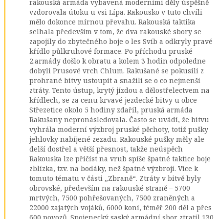
rakouská armáda vybavená moderními děly úspěšně
vzdorovala útoku u vsi Lípa. Rakousko v tuto chvíli
mělo dokonce mírnou převahu. Rakouská taktika
selhala především v tom, že dva rakouské sbory se
zapojily do zbytečného boje o les Svíb a odkryly pravé
křídlo půlkruhové formace. Po příchodu pruské
2.armády došlo k obratu a kolem 3 hodin odpoledne
dobyli Prusové vrch Chlum. Rakušané se pokusili z
prohrané bitvy ustoupit a snažili se o co nejmenší
ztráty. Tento ústup, krytý jízdou a dělostřelectvem na
křídlech, se za cenu krvavé jezdecké bitvy u obce
Střezetice okolo 5 hodiny zdařil, pruská armáda
Rakušany nepronásledovala. Často se uvádí, že bitvu
vyhrála moderní výzbroj pruské pěchoty, totiž pušky
jehlovky nabíjené zezadu. Rakouské pušky měly ale
delší dostřel a větší přesnost, takže neúspěch
Rakouska lze přičíst na vrub spíše špatné taktice boje
zblízka, tzv. na bodáky, než špatné výzbroji. Více k
tomuto tématu v části „Zbraně“. Ztráty v bitvě byly
obrovské, především na rakouské straně – 5700
mrtvých, 7500 pohřešovaných, 7500 zraněných a
22000 zajatých vojáků, 6000 koní, téměř 200 děl a přes
600 povozů. Spojenecký saský armádní sbor ztratil 130