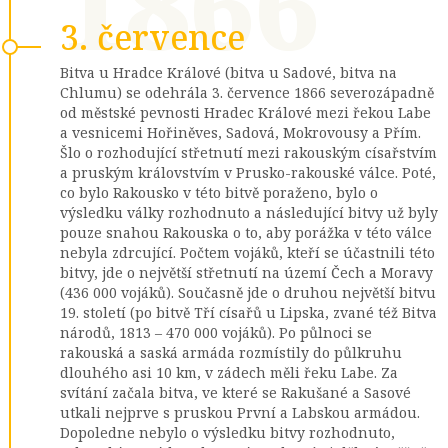
1866
3. července
Bitva u Hradce Králové (bitva u Sadové, bitva na
Chlumu) se odehrála 3. července 1866 severozápadně
od městské pevnosti Hradec Králové mezi řekou Labe
a vesnicemi Hořiněves, Sadová, Mokrovousy a Přím.
Šlo o rozhodující střetnutí mezi rakouským císařstvím
a pruským královstvím v Prusko-rakouské válce. Poté,
co bylo Rakousko v této bitvě poraženo, bylo o
výsledku války rozhodnuto a následující bitvy už byly
pouze snahou Rakouska o to, aby porážka v této válce
nebyla zdrcující. Počtem vojáků, kteří se účastnili této
bitvy, jde o největší střetnutí na území Čech a Moravy
(436 000 vojáků). Současně jde o druhou největší bitvu
19. století (po bitvě Tří císařů u Lipska, zvané též Bitva
národů, 1813 – 470 000 vojáků). Po půlnoci se
rakouská a saská armáda rozmístily do půlkruhu
dlouhého asi 10 km, v zádech měli řeku Labe. Za
svítání začala bitva, ve které se Rakušané a Sasové
utkali nejprve s pruskou První a Labskou armádou.
Dopoledne nebylo o výsledku bitvy rozhodnuto,