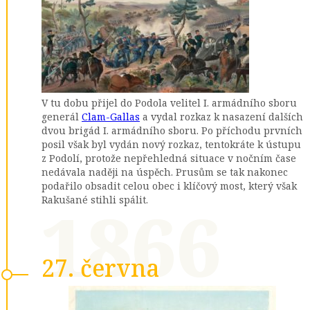
V tu dobu přijel do Podola velitel I. armádního sboru
generál
Clam-Gallas
a vydal rozkaz k nasazení dalších
dvou brigád I. armádního sboru. Po příchodu prvních
posil však byl vydán nový rozkaz, tentokráte k ústupu
z Podolí, protože nepřehledná situace v nočním čase
nedávala naději na úspěch. Prusům se tak nakonec
podařilo obsadit celou obec i klíčový most, který však
1866
Rakušané stihli spálit.
27. června