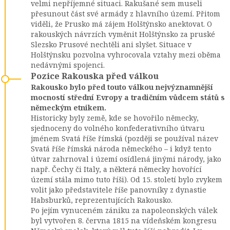
velmi nepříjemné situaci. Rakušané sem museli
přesunout část své armády z hlavního území. Přitom
viděli, že Prusko má zájem Holštýnsko anektovat. O
rakouských návrzích vyměnit Holštýnsko za pruské
Slezsko Prusové nechtěli ani slyšet. Situace v
Holštýnsku pozvolna vyhrocovala vztahy mezi oběma
nedávnými spojenci.
Pozice Rakouska před válkou
Rakousko bylo před touto válkou nejvýznamnější
mocností střední Evropy a tradičním vůdcem států s
německým etnikem.
Historicky byly země, kde se hovořilo německy,
sjednoceny do volného konfederativního útvaru
jménem Svatá říše římská (později se používal název
Svatá říše římská národa německého – i když tento
útvar zahrnoval i území osídlená jinými národy, jako
např. Čechy či Italy, a některá německy hovořící
území stála mimo tuto říši). Od 15. století bylo zvykem
volit jako představitele říše panovníky z dynastie
Habsburků, reprezentujících Rakousko.
Po jejím vynuceném zániku za napoleonských válek
byl vytvořen 8. června 1815 na vídeňském kongresu