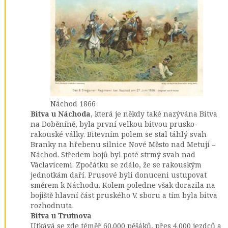
Náchod 1866
Bitva u Náchoda
, která je někdy také nazývána Bitva
na Doběníně, byla první velkou bitvou prusko-
rakouské války. Bitevním polem se stal táhlý svah
Branky na hřebenu silnice Nové Město nad Metují –
Náchod. Středem bojů byl poté strmý svah nad
Václavicemi. Zpočátku se zdálo, že se rakouským
jednotkám daří. Prusové byli donuceni ustupovat
směrem k Náchodu. Kolem poledne však dorazila na
bojiště hlavní část pruského V. sboru a tím byla bitva
rozhodnuta.
Bitva u Trutnova
Utkává se zde téměř 60.000 pěšáků, přes 4.000 jezdců a