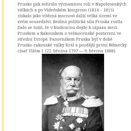
Prusko pak sehrálo významnou roli v Napoleonských
válkách a po Vídeňském kongresu (1814 – 1815)
získalo jako vítězná mocnost další velká území ve
svém sousedství. Reálná politická síla Pruska rostla.
Dalo se tušit, že v budoucnu dojde k zápasu mezi
Pruskem a Rakouskem o velmocenské postavení ve
střední Evropě. Panovníkem Pruska byl v době
Prusko-rakouské války Král a pozdější první Německý
císař Vilém I. (22. března 1797 — 9. března 1888).