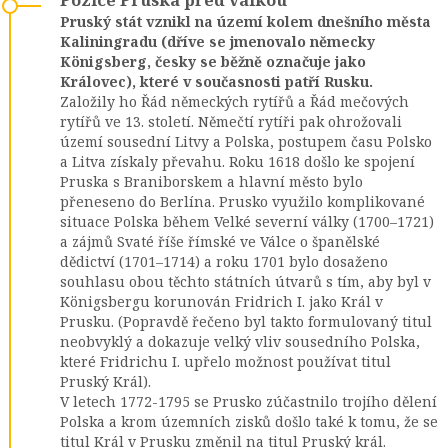
Pozice Pruska před válkou
Pruský stát vznikl na území kolem dnešního města
Kaliningradu (dříve se jmenovalo německy
Königsberg, česky se běžně označuje jako
Královec), které v současnosti patří Rusku.
Založily ho Řád německých rytířů a Řád mečových
rytířů ve 13. století. Němečtí rytíři pak ohrožovali
území sousední Litvy a Polska, postupem času Polsko
a Litva získaly převahu. Roku 1618 došlo ke spojení
Pruska s Braniborskem a hlavní město bylo
přeneseno do Berlína. Prusko využilo komplikované
situace Polska během Velké severní války (1700–1721)
a zájmů Svaté říše římské ve Válce o španělské
dědictví (1701–1714) a roku 1701 bylo dosaženo
souhlasu obou těchto státních útvarů s tím, aby byl v
Königsbergu korunován Fridrich I. jako Král v
Prusku. (Popravdě řečeno byl takto formulovaný titul
neobvyklý a dokazuje velký vliv sousedního Polska,
které Fridrichu I. upřelo možnost používat titul
Pruský Král).
V letech 1772-1795 se Prusko zúčastnilo trojího dělení
Polska a krom územních zisků došlo také k tomu, že se
titul Král v Prusku změnil na titul Pruský král.