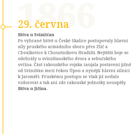
1866
29. června
Bitva u Svinišťan
Po vyhrané bitvě u České Skalice postupovaly hlavní
síly pruského armádního sboru přes Zlíč a
Chvalkovice k Choustníkovu Hradišti. Nejtěžší boje se
odehrály u svinišťanského dvora a sebučského
ovčína. Část rakouského vojska zaujala postavení jižně
od Svinišťan mezi řekou Úpou a nynější hlavní silnicí
k Jaroměři. Pruskému postupu se však již nedalo
vzdorovat a tak ani zde rakouské jednotky neuspěly.
Bitva u Jičína.