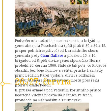
Podvečerní a noční boj mezi rakouskou brigádou
generálmajora Poschachera (pěší pluk č. 30 a 34 a 18.
prapor polních myslivců) od I. armádního sboru
generála jízdy
Clam-Gallase
a pruskou 15. a 16.
brigádou od 8. pěší divize generálporučíka Horna
proběhl 26. června 1866. Stalo se tak poté, co Prusové
obsadili bez boje Turnov a velitel pruské I. armády
princ Bedřich Karel vyslal 8. divizi s rozkazem
26./27. června
postoupit směrem ke klíčovému mostu přes řeku
Jizeru v osadě Podolí.
II. pruská armáda pod vedením korunního prince
Bedřicha Viléma překročila hranice ve třech
proudech na Náchodsku a Trutnovsku