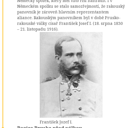
Německý spolek, který měl tuto říši nahradit. I v
Německém spolku se stalo samozřejmostí, že rakouský
panovník je zároveň hlavním reprezentantem
aliance. Rakouským panovníkem byl v době Prusko-
rakouské války císař František Josef I. (18. srpna 1830
– 21. listopadu 1916).
František Jozef I.