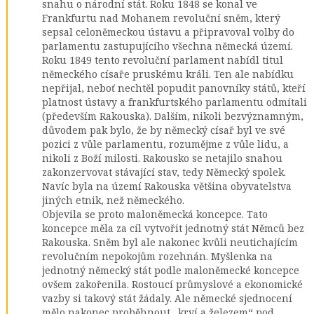
snahu o národní stát. Roku 1848 se konal ve
Frankfurtu nad Mohanem revoluční sněm, který
sepsal celoněmeckou ústavu a připravoval volby do
parlamentu zastupujícího všechna německá území.
Roku 1849 tento revoluční parlament nabídl titul
německého císaře pruskému králi. Ten ale nabídku
nepřijal, neboť nechtěl popudit panovníky států, kteří
platnost ústavy a frankfurtského parlamentu odmítali
(především Rakouska). Dalším, nikoli bezvýznamným,
důvodem pak bylo, že by německý císař byl ve své
pozici z vůle parlamentu, rozumějme z vůle lidu, a
nikoli z Boží milosti. Rakousko se netajilo snahou
zakonzervovat stávající stav, tedy Německý spolek.
Navíc byla na území Rakouska většina obyvatelstva
jiných etnik, než německého.
Objevila se proto maloněmecká koncepce. Tato
koncepce měla za cíl vytvořit jednotný stát Němců bez
Rakouska. Sněm byl ale nakonec kvůli neutichajícím
revolučním nepokojům rozehnán. Myšlenka na
jednotný německý stát podle maloněmecké koncepce
ovšem zakořenila. Rostoucí průmyslové a ekonomické
vazby si takový stát žádaly. Ale německé sjednocení
mělo nakonec proběhnout „krví a železem“ pod