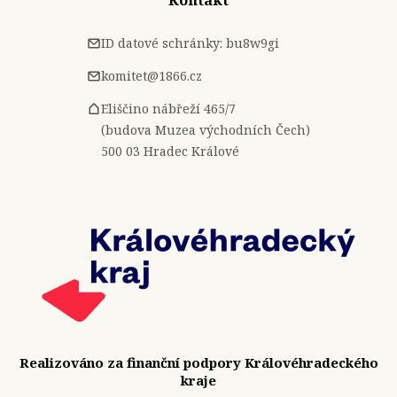
Kontakt
ID datové schránky: bu8w9gi
komitet@1866.cz
Eliščino nábřeží 465/7
(budova Muzea východních Čech)
500 03 Hradec Králové
Realizováno za finanční podpory Královéhradeckého
kraje