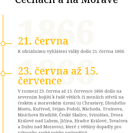
1866
21. června
1866
K oficiálnímu vyhlášení války došlo 21. června 1866.
23. června až 15.
července
V rozmezí 23. června až 15. července 1866 došlo na
severním bojišti k řadě větších či menších střetů na
českém a moravském území (u Chrastavy, Dlouhého
Mostu, Kuřívod, Svijan-Podolí, Náchoda, Trutnova,
Mnichova Hradiště, České Skalice, Svinišťan, Dvora
Králové nad Labem, Jičína, Hradce Králové, Tovačova
a Dubu nad Moravou), které z většiny dopadly pro
rakousko-saské vojsko neúspěšně.