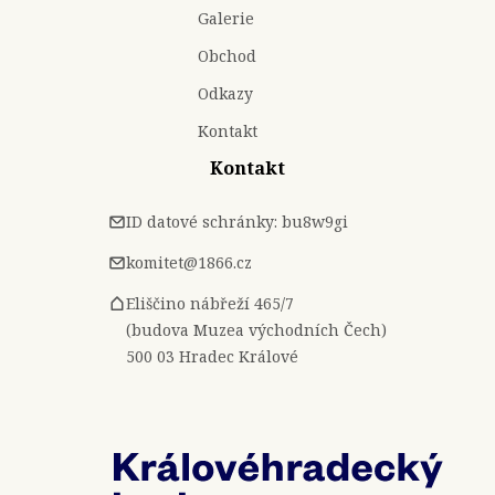
Galerie
Obchod
Odkazy
Kontakt
Kontakt
ID datové schránky: bu8w9gi
komitet@1866.cz
Eliščino nábřeží 465/7
(budova Muzea východních Čech)
500 03 Hradec Králové