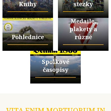
Knihy
stezky
Medaile,
plakety a
Pohlednice
různé
Spolkové
časopisy
VITA ENIM MORTUORUM IN