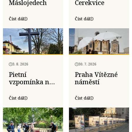
Máslojedech
Cerekvice
Číst dál
Číst dál
3. 8. 2026
30. 7. 2026
Pietní
Praha Vítězné
vzpomínka na
náměstí
160. výročí
úmrtí
Číst dál
Číst dál
generálporučíka
Clausewitze v
Čejči