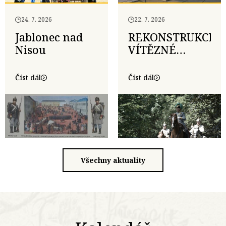
24. 7. 2026
22. 7. 2026
Jablonec nad
REKONSTRUKCE
Nisou
VÍTĚZNÉ
BITVY U
TRUTNOVA –
Číst dál
Číst dál
27.6.2026
Všechny aktuality