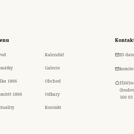
enu
Kontak
vod
Kalendář
ID dat
amátky
Galerie
komite
lka 1866
Obchod
Elišči
(budov
mitét 1866
Odkazy
500 03
tuality
Kontakt