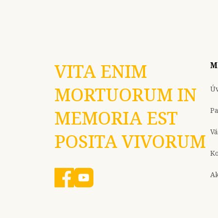
VITA ENIM
M
MORTUORUM IN
Ú
P
MEMORIA EST
Vá
POSITA VIVORUM
Ko
Ak