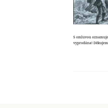
S omluvou oznamujeme
vyprodána! Děkujeme