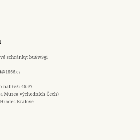
t
ové schránky: bu8w9gi
t@1866.cz
no nábřeží 465/7
a Muzea východních Čech)
 Hradec Králové