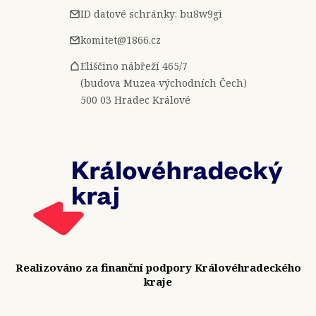
ID datové schránky: bu8w9gi
komitet@1866.cz
Eliščino nábřeží 465/7
(budova Muzea východních Čech)
500 03 Hradec Králové
Realizováno za finanční podpory Královéhradeckého
kraje