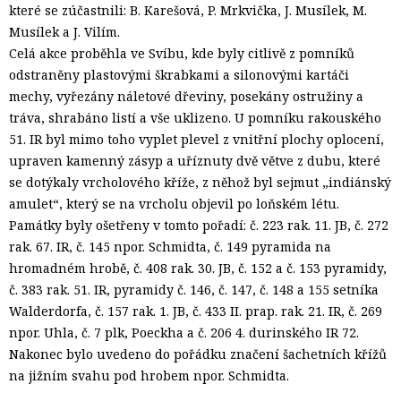
které se zúčastnili: B. Karešová, P. Mrkvička, J. Musílek, M.
Musílek a J. Vilím.
Celá akce proběhla ve Svíbu, kde byly citlivě z pomníků
odstraněny plastovými škrabkami a silonovými kartáči
mechy, vyřezány náletové dřeviny, posekány ostružiny a
tráva, shrabáno listí a vše uklizeno. U pomníku rakouského
51. IR byl mimo toho vyplet plevel z vnitřní plochy oplocení,
upraven kamenný zásyp a uříznuty dvě větve z dubu, které
se dotýkaly vrcholového kříže, z něhož byl sejmut „indiánský
amulet“, který se na vrcholu objevil po loňském létu.
Památky byly ošetřeny v tomto pořadí: č. 223 rak. 11. JB, č. 272
rak. 67. IR, č. 145 npor. Schmidta, č. 149 pyramida na
hromadném hrobě, č. 408 rak. 30. JB, č. 152 a č. 153 pyramidy,
č. 383 rak. 51. IR, pyramidy č. 146, č. 147, č. 148 a 155 setníka
Walderdorfa, č. 157 rak. 1. JB, č. 433 II. prap. rak. 21. IR, č. 269
npor. Uhla, č. 7 plk, Poeckha a č. 206 4. durinského IR 72.
Nakonec bylo uvedeno do pořádku značení šachetních křížů
na jižním svahu pod hrobem npor. Schmidta.