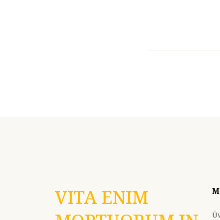
VITA ENIM
M
Ú