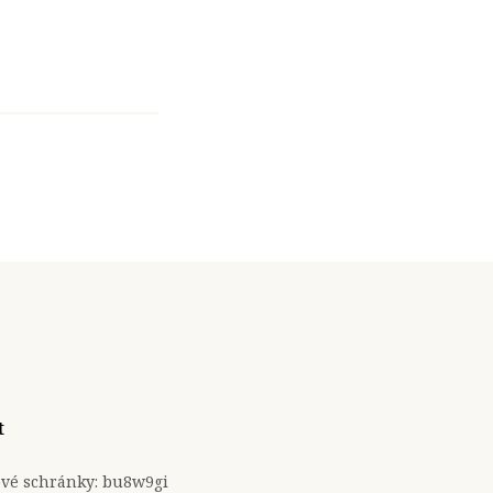
t
ové schránky: bu8w9gi