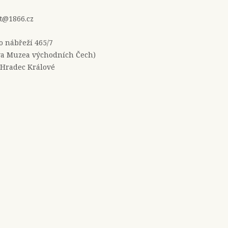
t@1866.cz
no nábřeží 465/7
a Muzea východních Čech)
 Hradec Králové