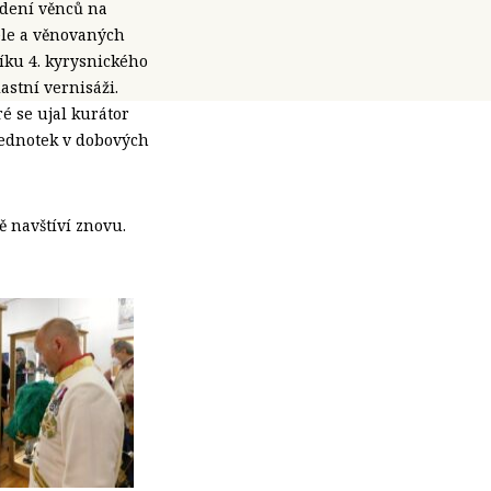
adení věnců na
ele a věnovaných
íku 4. kyrysnického
astní vernisáži.
é se ujal kurátor
jednotek v dobových
ě navštíví znovu.