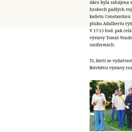
Akce byla zahájena 
hrobech padlých voj
kadetu Constantinu 
pluku Adalbertu rytí
V 17:15 hod. pak cel
výstavy Tomáš Vondr
uniformách.
Ti, kteří se vydařen
Návštěvu výstavy r