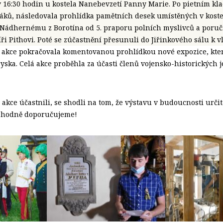
v 16:30 hodin u kostela Nanebevzetí Panny Marie. Po pietním kl
áků, následovala prohlídka pamětních desek umístěných v kost
Nádhernému z Borotína od 5. praporu polních myslivců a poruč
ři Pithovi. Poté se zúčastnění přesunuli do Jiřinkového sálu k vl
á akce pokračovala komentovanou prohlídkou nové expozice, kter
yska. Celá akce proběhla za účasti členů vojensko-historických 
é akce účastnili, se shodli na tom, že výstavu v budoucnosti určit
ozhodně doporučujeme!