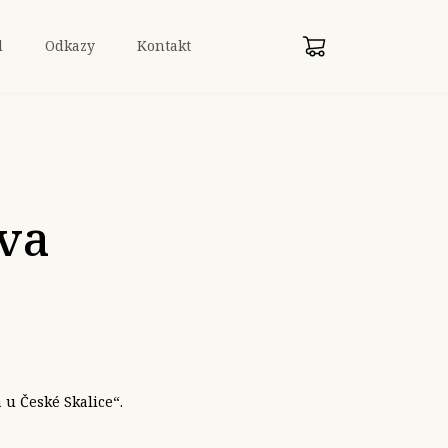
d
Odkazy
Kontakt
ava
a u České Skalice“.