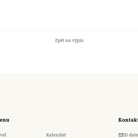
Zpět na výpis
enu
Kontak
vod
Kalendář
ID dat