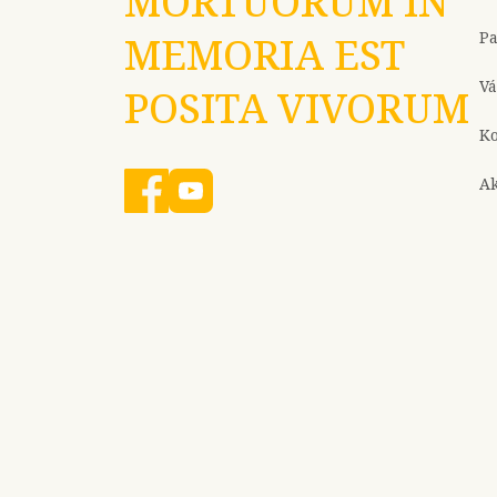
MORTUORUM IN
P
MEMORIA EST
Vá
POSITA VIVORUM
Ko
Ak