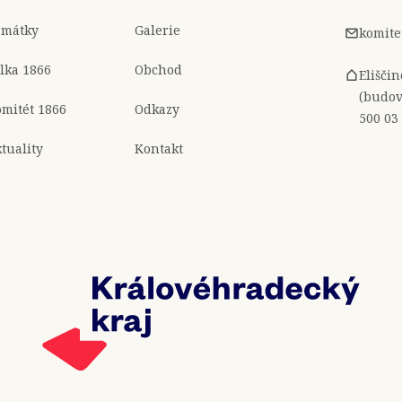
amátky
Galerie
komite
lka 1866
Obchod
Elišči
(budov
mitét 1866
Odkazy
500 03
tuality
Kontakt