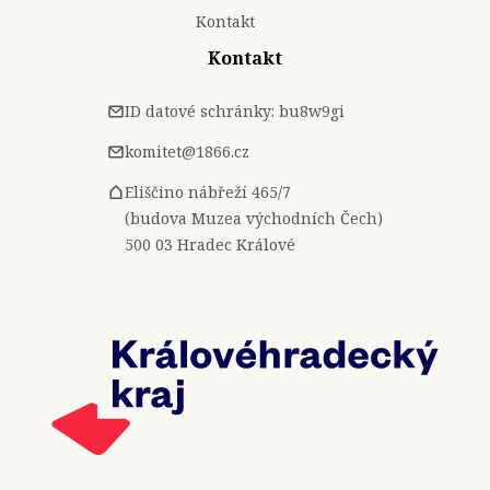
Kontakt
Kontakt
ID datové schránky: bu8w9gi
komitet@1866.cz
Eliščino nábřeží 465/7
(budova Muzea východních Čech)
500 03 Hradec Králové