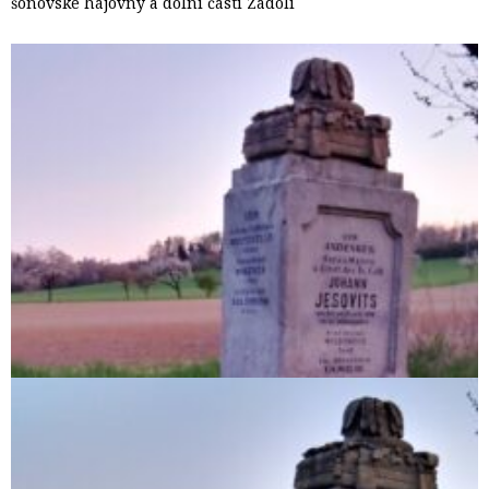
šonovské hájovny a dolní části Zádolí