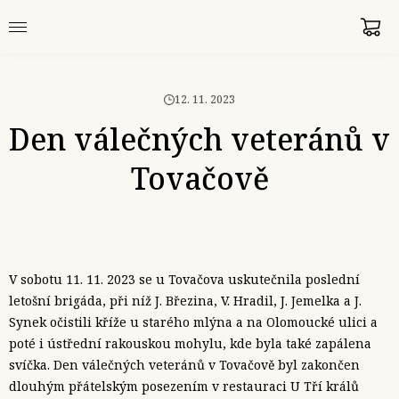
12. 11. 2023
Den válečných veteránů v
Tovačově
V sobotu 11. 11. 2023 se u Tovačova uskutečnila poslední
letošní brigáda, při níž J. Březina, V. Hradil, J. Jemelka a J.
Synek očistili kříže u starého mlýna a na Olomoucké ulici a
poté i ústřední rakouskou mohylu, kde byla také zapálena
svíčka. Den válečných veteránů v Tovačově byl zakončen
dlouhým přátelským posezením v restauraci U Tří králů