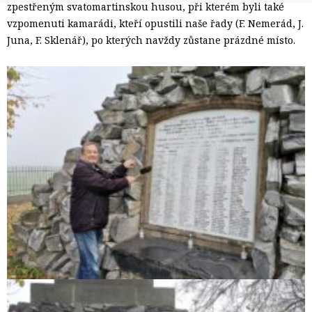
zpestřeným svatomartinskou husou, při kterém byli také
vzpomenuti kamarádi, kteří opustili naše řady (F. Nemerád, J.
Juna, F. Sklenář), po kterých navždy zůstane prázdné místo.