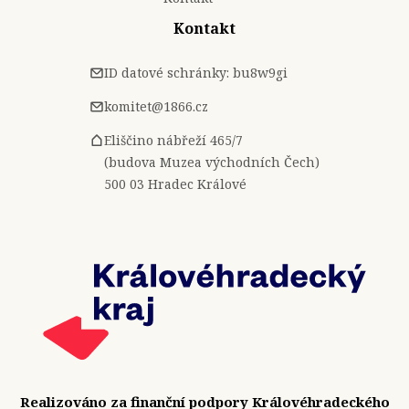
Kontakt
ID datové schránky: bu8w9gi
komitet@1866.cz
Eliščino nábřeží 465/7
(budova Muzea východních Čech)
500 03 Hradec Králové
Realizováno za finanční podpory Královéhradeckého