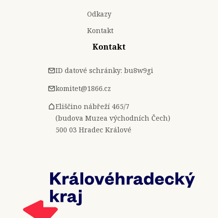
Odkazy
Kontakt
Kontakt
ID datové schránky: bu8w9gi
komitet@1866.cz
Eliščino nábřeží 465/7
(budova Muzea východních Čech)
500 03 Hradec Králové