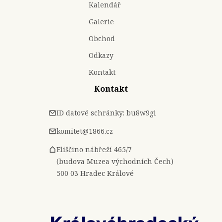
Kalendář
Galerie
Obchod
Odkazy
Kontakt
Kontakt
ID datové schránky: bu8w9gi
komitet@1866.cz
Eliščino nábřeží 465/7
(budova Muzea východních Čech)
500 03 Hradec Králové