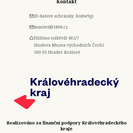
Kontakt
ID datové schránky: bu8w9gi
komitet@1866.cz
Eliščino nábřeží 465/7
(budova Muzea východních Čech)
500 03 Hradec Králové
Realizováno za finanční podpory Královéhradeckého
kraje