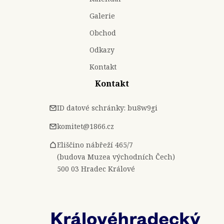
Galerie
Obchod
Odkazy
Kontakt
Kontakt
ID datové schránky: bu8w9gi
komitet@1866.cz
Eliščino nábřeží 465/7
(budova Muzea východních Čech)
500 03 Hradec Králové