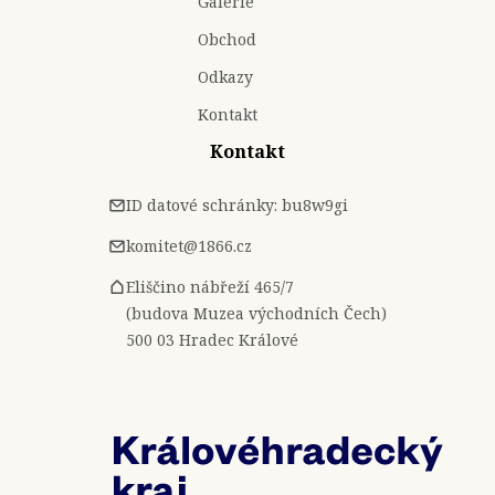
Galerie
Obchod
Odkazy
Kontakt
Kontakt
ID datové schránky: bu8w9gi
komitet@1866.cz
Eliščino nábřeží 465/7
(budova Muzea východních Čech)
500 03 Hradec Králové