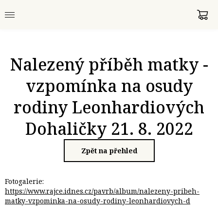
Nalezený příběh matky -
vzpomínka na osudy
rodiny Leonhardiových
Dohaličky 21. 8. 2022
Zpět na přehled
Fotogalerie:
https://www.rajce.idnes.cz/pavrb/album/nalezeny-pribeh-
matky-vzpominka-na-osudy-rodiny-leonhardiovych-d