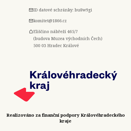
ID datové schránky: bu8w9gi
komitet@1866.cz
Eliščino nábřeží 465/7
(budova Muzea východních Čech)
500 03 Hradec Králové
Realizováno za finanční podpory Královéhradeckého
kraje