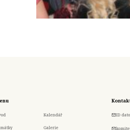
enu
Kontak
vod
Kalendář
ID dat
amátky
Galerie
komite