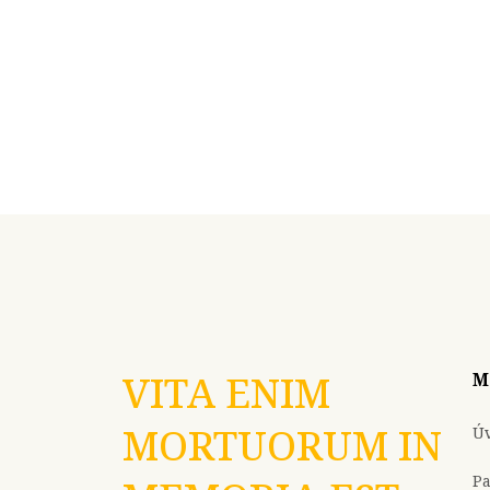
VITA ENIM
M
MORTUORUM IN
Ú
P