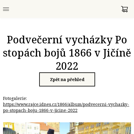
Podvečerní vycházky Po
stopách bojů 1866 v Jičíně
2022
Zpět na přehled
Fotogalerie:
https://www.rajce.idnes.cz/1866/album/podvecerni-vychazky-
po-stopach-boju-1866-v-jicine-2022