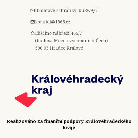
ID datové schránky: bu8w9gi
komitet@1866.cz
Eliščino nábřeží 465/7
(budova Muzea východních Čech)
500 03 Hradec Králové
Realizováno za finanční podpory Královéhradeckého
kraje