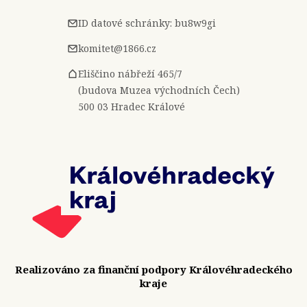
ID datové schránky: bu8w9gi
komitet@1866.cz
Eliščino nábřeží 465/7
(budova Muzea východních Čech)
500 03 Hradec Králové
Realizováno za finanční podpory Královéhradeckého
kraje