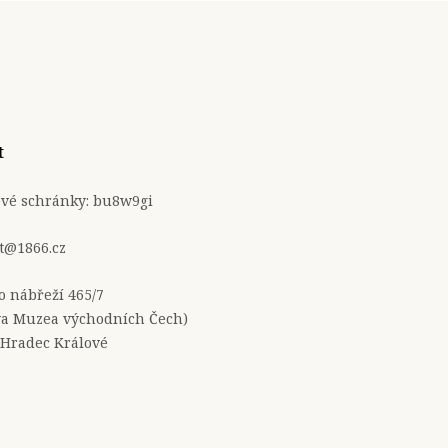
t
ové schránky: bu8w9gi
t@1866.cz
no nábřeží 465/7
a Muzea východních Čech)
 Hradec Králové