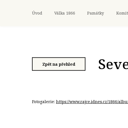
Úvod
Válka 1866
Památky
Komit
Seve
Zpět na přehled
Fotogalerie:
https://www.rajce.idnes.cz/1866/al