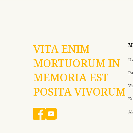
VITA ENIM
M
MORTUORUM IN
Ú
P
MEMORIA EST
Vá
POSITA VIVORUM
Ko
Ak