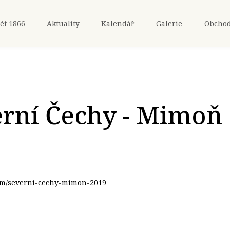
ét 1866
Aktuality
Kalendář
Galerie
Obcho
rní Čechy - Mimoň
bum/severni-cechy-mimon-2019