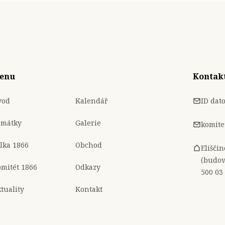
enu
Kontak
vod
Kalendář
ID dat
amátky
Galerie
komite
lka 1866
Obchod
Elišči
(budov
mitét 1866
Odkazy
500 03
tuality
Kontakt