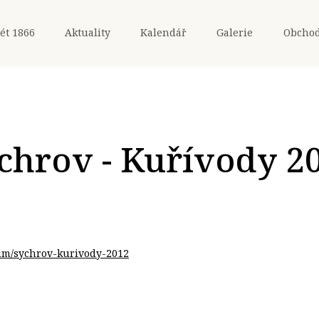
ét 1866
Aktuality
Kalendář
Galerie
Obcho
chrov - Kuřívody 2
bum/sychrov-kurivody-2012