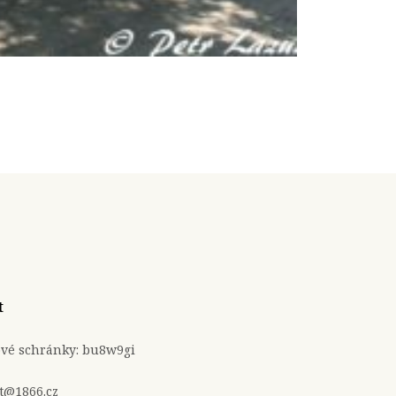
t
ové schránky: bu8w9gi
t@1866.cz