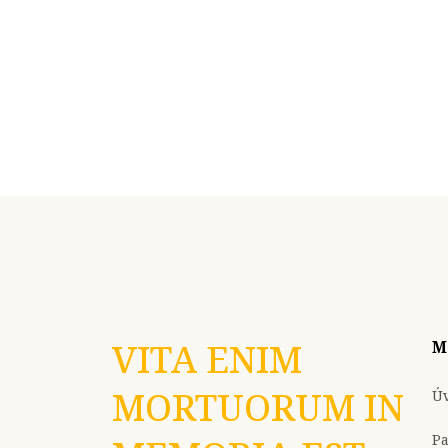
VITA ENIM
M
MORTUORUM IN
Ú
P