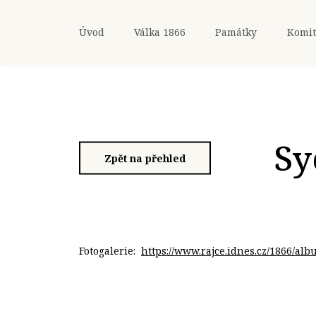
Úvod
Válka 1866
Památky
Komit
Sy
Zpět na přehled
Fotogalerie:
https://www.rajce.idnes.cz/1866/al