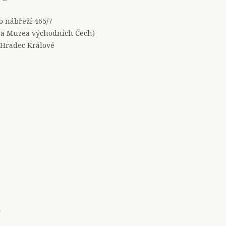
no nábřeží 465/7
a Muzea východních Čech)
 Hradec Králové
e