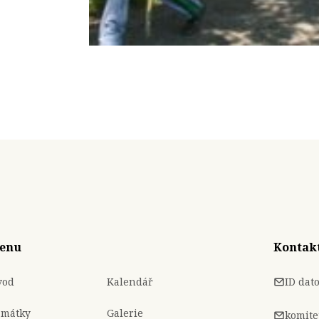
enu
Kontak
vod
Kalendář
ID dat
amátky
Galerie
komite