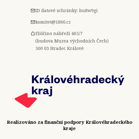
ID datové schránky: bu8w9gi
komitet@1866.cz
Eliščino nábřeží 465/7
(budova Muzea východních Čech)
500 03 Hradec Králové
Realizováno za finanční podpory Královéhradeckého
kraje