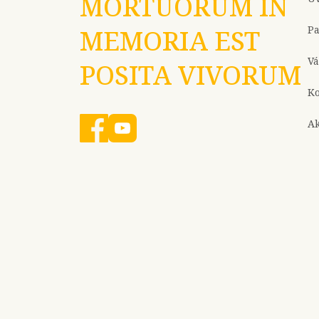
MORTUORUM IN
P
MEMORIA EST
Vá
POSITA VIVORUM
Ko
Ak