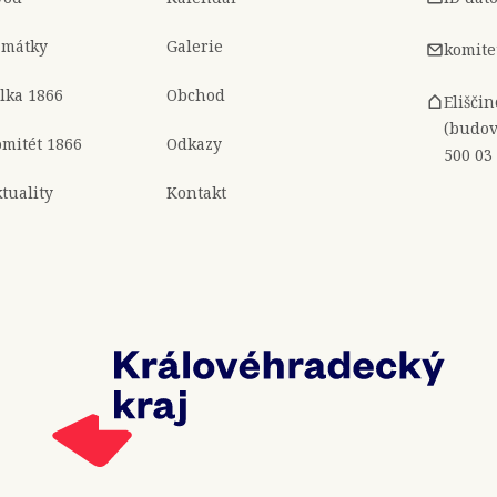
amátky
Galerie
komite
lka 1866
Obchod
Elišči
(budov
mitét 1866
Odkazy
500 03
tuality
Kontakt