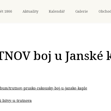
ét 1866
Aktuality
Kalendář
Galerie
Obcho
NOV boj u Janské 
/album/trutnov-prusko-rakousky-boj-u-janske-kaple
i-bitvy-u-trutnova