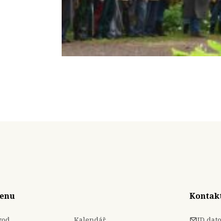
enu
Kontak
vod
Kalendář
ID dat