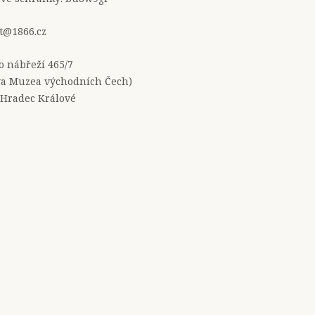
t@1866.cz
no nábřeží 465/7
a Muzea východních Čech)
 Hradec Králové