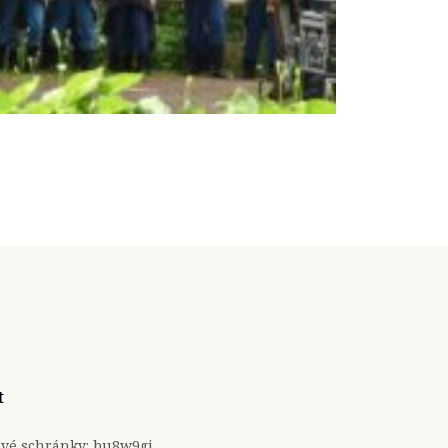
t
ové schránky: bu8w9gi