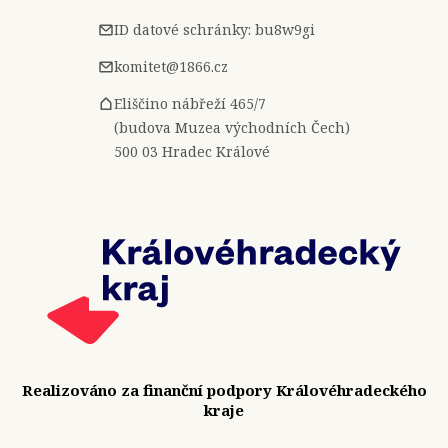
ID datové schránky: bu8w9gi
komitet@1866.cz
Eliščino nábřeží 465/7
(budova Muzea východních Čech)
500 03 Hradec Králové
Realizováno za finanční podpory Královéhradeckého
kraje