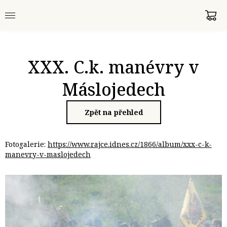
XXX. C.k. manévry v
Máslojedech
Zpět na přehled
Fotogalerie:
https://www.rajce.idnes.cz/1866/album/xxx-c-k-
manevry-v-maslojedech