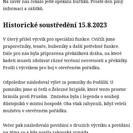
Na závěr nás čekalo ještě opékání buřtíků. Prostě den plný
informací a zážitků.
Historické soustředění 15.8.2023
V úterý přišel výcvik pro speciální funkce. Cvičili jsme
praporečníky, tesaře, bubeníky a další potřebné funkce.
Dále pro nás byla připravena překážková dráha, na které
kadeti museli zdolávat různé terénní nerovnosti a překážky.
Prošli i výcvikem pro boj v otevřeném pořádku.
Odpoledne následoval výlet za pomníky do Podůlší. U
pomníku jsme si četli o Železné brigádě, které tento prostor
bránila proti Prusům. Zmíněna byla i legenda o souboji
důstojníků v místní hospodě. Oba však zahynuli, když veleli
mužstvu v otevřeném pořádku.
Večer pak následovalo povídání o druzích výcviku a povídání
na téma co a kde nosila rakouská armáda.