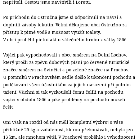
nepříteli. Cestou jsme navštívili i Loretu.
Po příchodu do Ostružna jsme si odpočinuli na návsi a
doplnili zásoby tekutin. Velmi děkujeme obci Ostružno za
přístup k pitné vodě a možnost využít toalety.
V obci proběhl pietní akt u válečného hrobu z války 1866.
Vojáci pak vypochodovali z obce směrem na Dolní Lochov,
který prošli za zpěvu dobových písní po červené turistické
značce směrem na Svinčici a po zelené značce na Prachov.
U pomníků v Prachovském sedle došlo k ukončení pochodu a
poděkování všem účastníkům za jejich nasazení při polním
tažení. Všichni si tak vyzkoušeli čemu čelili na pochodu
vojáci v období 1866 a jaké problémy na pochodu museli
řešit.
Oni však na rozdíl od nás měli kompletní výzbroj o váze
přibližně 25 kg a vzdálenost, kterou překonávali, nebyla jen
13 km, ale mnohem větší. V Prachově proběhlo i vyhodnocení