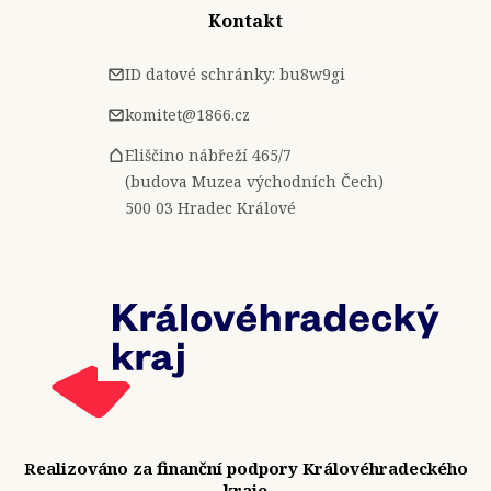
Kontakt
ID datové schránky: bu8w9gi
komitet@1866.cz
Eliščino nábřeží 465/7
(budova Muzea východních Čech)
500 03 Hradec Králové
Realizováno za finanční podpory Královéhradeckého
kraje