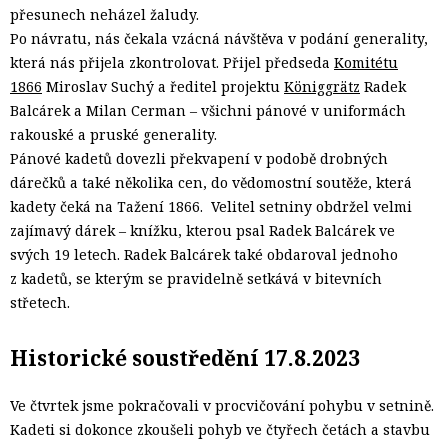
přesunech neházel žaludy.
Po návratu, nás čekala vzácná návštěva v podání generality,
která nás přijela zkontrolovat. Přijel předseda
Komitétu
1866
Miroslav Suchý a ředitel projektu
Königgrätz
Radek
Balcárek a Milan Cerman – všichni pánové v uniformách
rakouské a pruské generality.
Pánové kadetů dovezli překvapení v podobě drobných
dárečků a také několika cen, do vědomostní soutěže, která
kadety čeká na Tažení 1866. Velitel setniny obdržel velmi
zajímavý dárek – knížku, kterou psal Radek Balcárek ve
svých 19 letech. Radek Balcárek také obdaroval jednoho
z kadetů, se kterým se pravidelně setkává v bitevních
střetech.
Historické soustředění 17.8.2023
Ve čtvrtek jsme pokračovali v procvičování pohybu v setnině.
Kadeti si dokonce zkoušeli pohyb ve čtyřech četách a stavbu