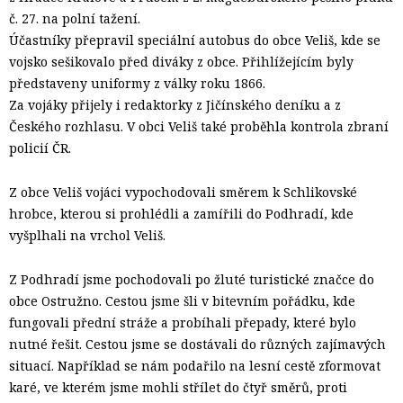
č. 27. na polní tažení.
Účastníky přepravil speciální autobus do obce Veliš, kde se
vojsko sešikovalo před diváky z obce. Přihlížejícím byly
představeny uniformy z války roku 1866.
Za vojáky přijely i redaktorky z Jičínského deníku a z
Českého rozhlasu. V obci Veliš také proběhla kontrola zbraní
policií ČR.
Z obce Veliš vojáci vypochodovali směrem k Schlikovské
hrobce, kterou si prohlédli a zamířili do Podhradí, kde
vyšplhali na vrchol Veliš.
Z Podhradí jsme pochodovali po žluté turistické značce do
obce Ostružno. Cestou jsme šli v bitevním pořádku, kde
fungovali přední stráže a probíhali přepady, které bylo
nutné řešit. Cestou jsme se dostávali do různých zajímavých
situací. Například se nám podařilo na lesní cestě zformovat
karé, ve kterém jsme mohli střílet do čtyř směrů, proti