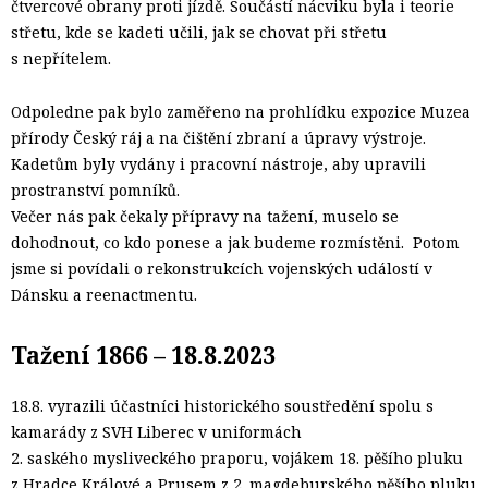
čtvercové obrany proti jízdě. Součástí nácviku byla i teorie
střetu, kde se kadeti učili, jak se chovat při střetu
s nepřítelem.
Odpoledne pak bylo zaměřeno na prohlídku expozice Muzea
přírody Český ráj a na čištění zbraní a úpravy výstroje.
Kadetům byly vydány i pracovní nástroje, aby upravili
prostranství pomníků.
Večer nás pak čekaly přípravy na tažení, muselo se
dohodnout, co kdo ponese a jak budeme rozmístěni. Potom
jsme si povídali o rekonstrukcích vojenských událostí v
Dánsku a reenactmentu.
Tažení 1866 – 18.8.2023
18.8. vyrazili účastníci historického soustředění spolu s
kamarády z SVH Liberec v uniformách
2. saského mysliveckého praporu, vojákem 18. pěšího pluku
z Hradce Králové a Prusem z 2. magdeburského pěšího pluku