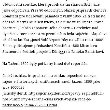
vědomostní soutěže, která probíhala na stanovištích, kde
jsme odpočívali. Přes 80 odborných otázek připravili členové
Komitétu pro udržování památek z války 1866. Za třetí místo
obdržel Matyáš Musílek tričko, za druhé místi Ondra Franc
brožuru „Příběh zapomenutého obrazu – Cerekvice nad
Bystřicí v roce 1866“ a za první místo byla Vojtěchu Klapalovi
předána knížka „Josef Volf: Vzpomínky na válku roku 1866“.
Za ceny děkujeme předsedovi Komitétu 1866 Miroslavu
Suchému a řediteli projektu Königgrätz Radeku Balcárkovi.
Na Tažení 1866 byly pořízeny hned dvě reportáže:
Český rozhlas:
https://hradec.rozhlas.cz/pochod-ceskym-
rajem-v-historickych-uniformach-aneb-tazeni-1866-jako-
ziva-9055487
Jičínský deník:
https://jicinsky.denik.cz/zpravy_region/kluci-
nosi-uniformy-i-zbrane-cisarskych-vojaku-vede-je-
nadsenec-z-jicina-2023081.html