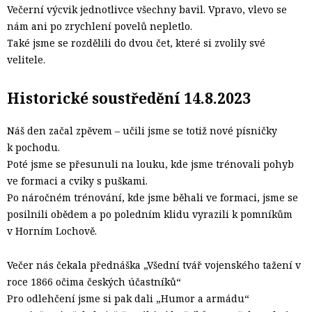
Večerní výcvik jednotlivce všechny bavil. Vpravo, vlevo se
nám ani po zrychlení povelů nepletlo.
Také jsme se rozdělili do dvou čet, které si zvolily své
velitele.
Historické soustředění 14.8.2023
Náš den začal zpěvem – učili jsme se totiž nové písničky
k pochodu.
Poté jsme se přesunuli na louku, kde jsme trénovali pohyb
ve formaci a cviky s puškami.
Po náročném trénování, kde jsme běhali ve formaci, jsme se
posilnili obědem a po poledním klidu vyrazili k pomníkům
v Horním Lochově.
Večer nás čekala přednáška „Všední tvář vojenského tažení v
roce 1866 očima českých účastníků“
Pro odlehčení jsme si pak dali „Humor a armádu“