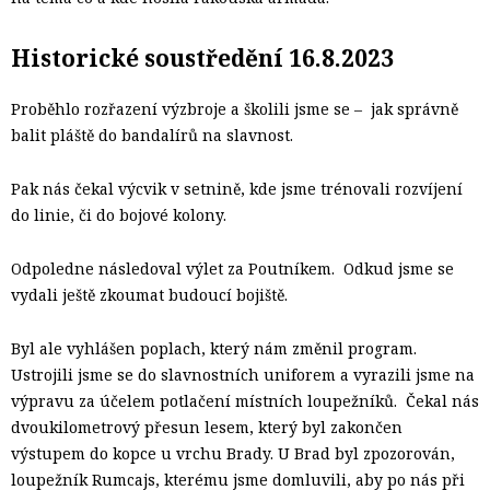
Historické soustředění 16.8.2023
Proběhlo rozřazení výzbroje a školili jsme se – jak správně
balit pláště do bandalírů na slavnost.
Pak nás čekal výcvik v setnině, kde jsme trénovali rozvíjení
do linie, či do bojové kolony.
Odpoledne následoval výlet za Poutníkem. Odkud jsme se
vydali ještě zkoumat budoucí bojiště.
Byl ale vyhlášen poplach, který nám změnil program.
Ustrojili jsme se do slavnostních uniforem a vyrazili jsme na
výpravu za účelem potlačení místních loupežníků. Čekal nás
dvoukilometrový přesun lesem, který byl zakončen
výstupem do kopce u vrchu Brady. U Brad byl zpozorován,
loupežník Rumcajs, kterému jsme domluvili, aby po nás při