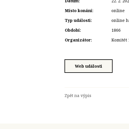
Datum:
22. 2. 20
Místo konání:
online
Typ události:
online h
Období:
1866
Organizátor:
Komitét 
Web události
Zpět na výpis