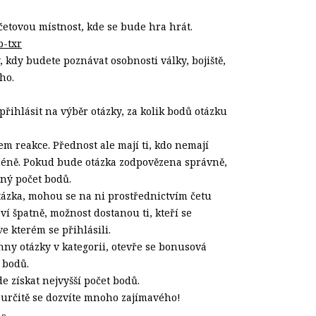
četovou místnost, kde se bude hra hrát.
p-txr
 kdy budete poznávat osobnosti války, bojiště,
ho.
řihlásit na výběr otázky, za kolik bodů otázku
m reakce. Přednost ale mají ti, kdo nemají
méně. Pokud bude otázka zodpovězena správně,
ný počet bodů.
tázka, mohou se na ni prostřednictvím četu
ví špatně, možnost dostanou ti, kteří se
ve kterém se přihlásili.
y otázky v kategorii, otevře se bonusová
t bodů.
 získat nejvyšší počet bodů.
 určitě se dozvíte mnoho zajímavého!