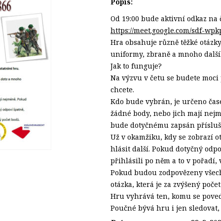
Popis:
Od 19:00 bude aktivní odkaz na 
https://meet.google.com/sdf-wpk
Hra obsahuje různě těžké otázky,
uniformy, zbraně a mnoho další
Jak to funguje?
Na výzvu v četu se budete moci p
chcete.
Kdo bude vybrán, je určeno čase
žádné body, nebo jich mají nej
bude dotyčnému zapsán přísluš
Už v okamžiku, kdy se zobrazí o
hlásit další. Pokud dotyčný odpo
přihlásili po něm a to v pořadí, 
Pokud budou zodpovězeny všechn
otázka, která je za zvýšený poče
Hru vyhrává ten, komu se povede
Poučné bývá hru i jen sledovat,