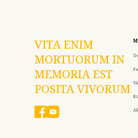
VITA ENIM
M
MORTUORUM IN
Ú
P
MEMORIA EST
Vá
POSITA VIVORUM
Ko
Ak