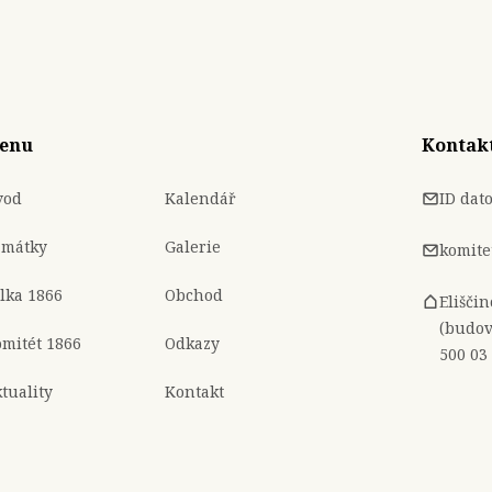
enu
Kontak
vod
Kalendář
ID dat
amátky
Galerie
komite
lka 1866
Obchod
Elišči
(budov
mitét 1866
Odkazy
500 03
tuality
Kontakt