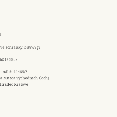
t
ové schránky: bu8w9gi
t@1866.cz
no nábřeží 465/7
a Muzea východních Čech)
 Hradec Králové