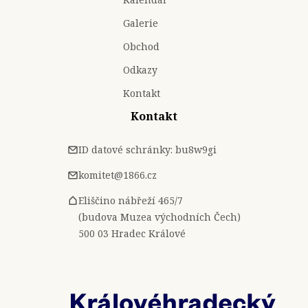
Galerie
Obchod
Odkazy
Kontakt
Kontakt
ID datové schránky: bu8w9gi
komitet@1866.cz
Eliščino nábřeží 465/7
(budova Muzea východních Čech)
500 03 Hradec Králové