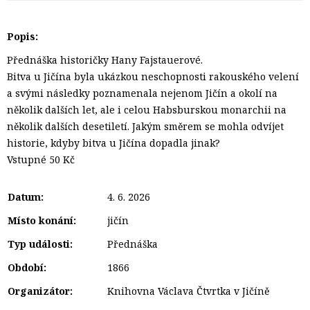
Popis:
Přednáška historičky Hany Fajstauerové.
Bitva u Jičína byla ukázkou neschopnosti rakouského velení
a svými následky poznamenala nejenom Jičín a okolí na
několik dalších let, ale i celou Habsburskou monarchii na
několik dalších desetiletí. Jakým směrem se mohla odvíjet
historie, kdyby bitva u Jičína dopadla jinak?
Vstupné 50 Kč
Datum:
4. 6. 2026
Místo konání:
jičín
Typ události:
Přednáška
Období:
1866
Organizátor:
Knihovna Václava Čtvrtka v Jičíně