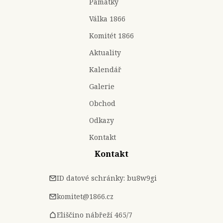
Památky
Válka 1866
Komitét 1866
Aktuality
Kalendář
Galerie
Obchod
Odkazy
Kontakt
Kontakt
ID datové schránky: bu8w9gi
komitet@1866.cz
Eliščino nábřeží 465/7