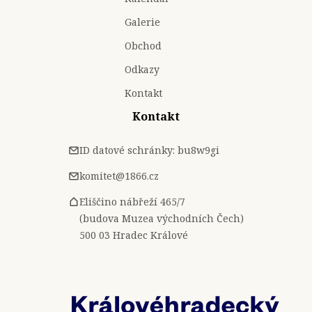
Galerie
Obchod
Odkazy
Kontakt
Kontakt
ID datové schránky: bu8w9gi
komitet@1866.cz
Eliščino nábřeží 465/7
(budova Muzea východních Čech)
500 03 Hradec Králové