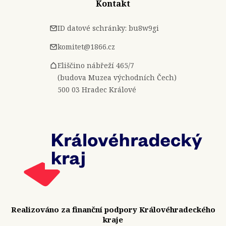
Kontakt
ID datové schránky: bu8w9gi
komitet@1866.cz
Eliščino nábřeží 465/7
(budova Muzea východních Čech)
500 03 Hradec Králové
Realizováno za finanční podpory Královéhradeckého
kraje