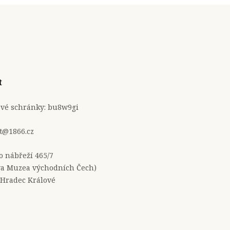
t
ové schránky: bu8w9gi
t@1866.cz
no nábřeží 465/7
a Muzea východních Čech)
 Hradec Králové