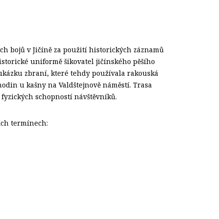
ch bojů v Jičíně za použití historických záznamů
istorické uniformě šikovatel jičínského pěšího
a ukázku zbraní, které tehdy používala rakouská
hodin u kašny na Valdštejnově náměstí. Trasa
fyzických schopností návštěvníků.
ích termínech: