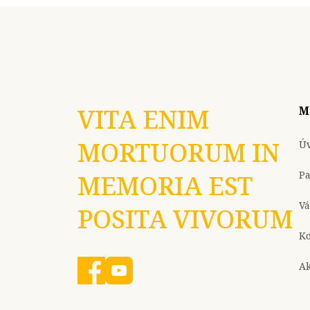
VITA ENIM
M
MORTUORUM IN
Ú
P
MEMORIA EST
Vá
POSITA VIVORUM
Ko
Ak