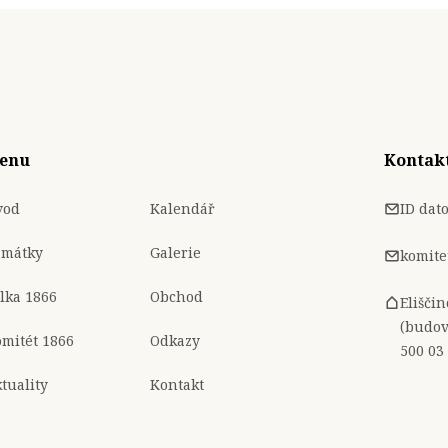
enu
Kontak
vod
Kalendář
ID dat
amátky
Galerie
komite
lka 1866
Obchod
Elišči
(budov
mitét 1866
Odkazy
500 03
tuality
Kontakt