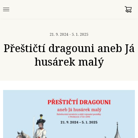
21. 9. 2024 - 5. 1. 2025
Přeštičtí dragouni aneb Já
husárek malý