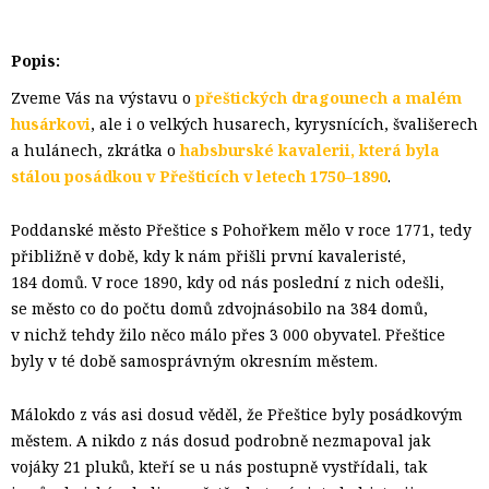
Popis:
Zveme Vás na výstavu o
přeštických dragounech a malém
husárkovi
, ale i o velkých husarech, kyrysnících, švališerech
a hulánech, zkrátka o
habsburské kavalerii, která byla
stálou posádkou v Přešticích v letech 1750–1890
.
Poddanské město Přeštice s Pohořkem mělo v roce 1771, tedy
přibližně v době, kdy k nám přišli první kavaleristé,
184 domů. V roce 1890, kdy od nás poslední z nich odešli,
se město co do počtu domů zdvojnásobilo na 384 domů,
v nichž tehdy žilo něco málo přes 3 000 obyvatel. Přeštice
byly v té době samosprávným okresním městem.
Málokdo z vás asi dosud věděl, že Přeštice byly posádkovým
městem. A nikdo z nás dosud podrobně nezmapoval jak
vojáky 21 pluků, kteří se u nás postupně vystřídali, tak