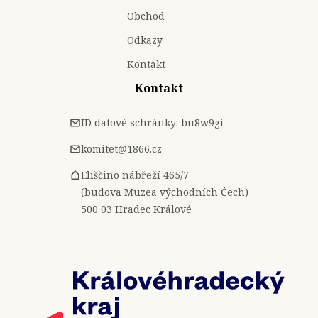
Obchod
Odkazy
Kontakt
Kontakt
ID datové schránky: bu8w9gi
komitet@1866.cz
Eliščino nábřeží 465/7
(budova Muzea východních Čech)
500 03 Hradec Králové