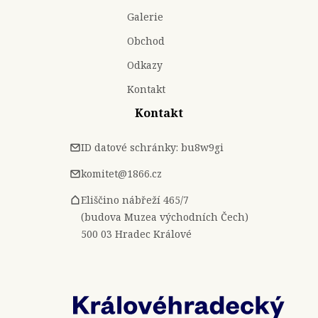
Galerie
Obchod
Odkazy
Kontakt
Kontakt
ID datové schránky: bu8w9gi
komitet@1866.cz
Eliščino nábřeží 465/7
(budova Muzea východních Čech)
500 03 Hradec Králové