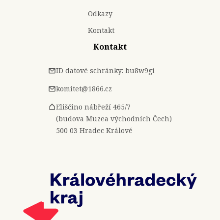
Odkazy
Kontakt
Kontakt
ID datové schránky: bu8w9gi
komitet@1866.cz
Eliščino nábřeží 465/7
(budova Muzea východních Čech)
500 03 Hradec Králové