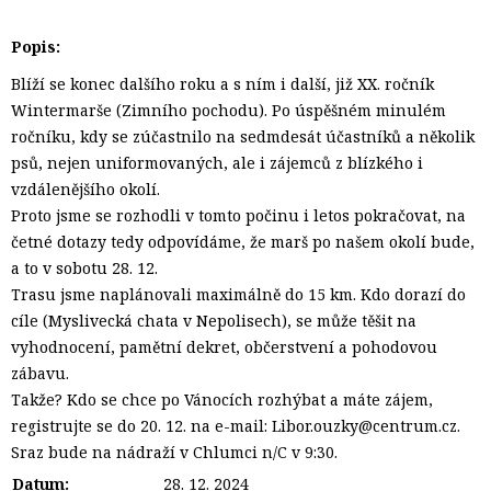
Popis:
Blíží se konec dalšího roku a s ním i další, již XX. ročník
Wintermarše (Zimního pochodu). Po úspěšném minulém
ročníku, kdy se zúčastnilo na sedmdesát účastníků a několik
psů, nejen uniformovaných, ale i zájemců z blízkého i
vzdálenějšího okolí.
Proto jsme se rozhodli v tomto počinu i letos pokračovat, na
četné dotazy tedy odpovídáme, že marš po našem okolí bude,
a to v sobotu 28. 12.
Trasu jsme naplánovali maximálně do 15 km. Kdo dorazí do
cíle (Myslivecká chata v Nepolisech), se může těšit na
vyhodnocení, pamětní dekret, občerstvení a pohodovou
zábavu.
Takže? Kdo se chce po Vánocích rozhýbat a máte zájem,
registrujte se do 20. 12. na e-mail: Libor.ouzky@centrum.cz.
Sraz bude na nádraží v Chlumci n/C v 9:30.
Datum:
28. 12. 2024