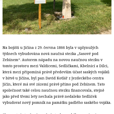
Na bojišti u Jičína z 29. června 1866 byla v uplynulých
týdnech vybudována nová naučná stezka „Sasové pod
Zebínem“. Autorem nápadu na novou naučnou stezku v
tomto prostoru mezi Valdicemi, Sedličkami, Kbelnicí a Dílci,
která mezi připomíná právě především účast saských vojáků
v bitvě u Jičína, byl pan David Kotlář z Jezdeckého centra
Jičín, které má své zázemí právě přímo pod Zebínem. Tato
společnost také celou naučnou stezku financovala, stejně
jako před třemi lety nechala právě nedaleko Sedliček
vybudovat nový pomník na památku padlého saského vojáka.