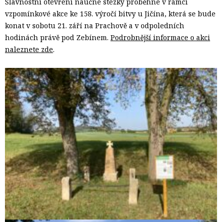
Slavnostní otevření naučné stezky proběhne v rámci
vzpomínkové akce ke 158. výročí bitvy u Jičína, která se bude
konat v sobotu 21. září na Prachově a v odpoledních
hodinách právě pod Zebínem.
Podrobnější informace o akci
naleznete zde
.