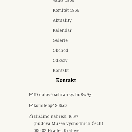
Válka 1866
Komitét 1866
Aktuality
Kalendář
Galerie
Obchod
Odkazy
Kontakt
Kontakt
ID datové schránky: bu8w9gi
komitet@1866.cz
Eliščino nábřeží 465/7
(budova Muzea východních Čech)
500 03 Hradec Králové