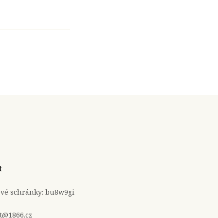
t
ové schránky: bu8w9gi
t@1866.cz