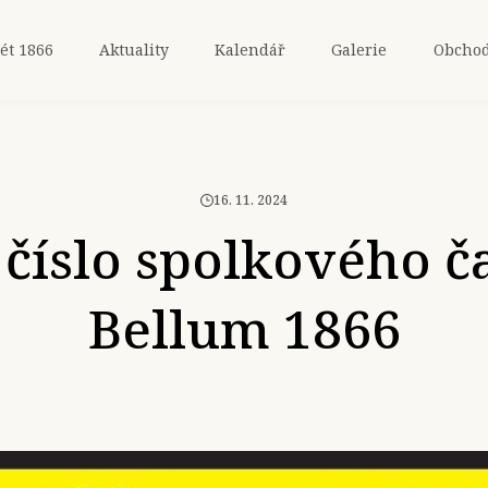
ét 1866
Aktuality
Kalendář
Galerie
Obcho
16. 11. 2024
číslo spolkového č
Bellum 1866