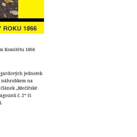
ům Komitétu 1866
h gardových jednotek
ho náhrobkem na
, článek „Mečířské
agounů č. 2“ či
.