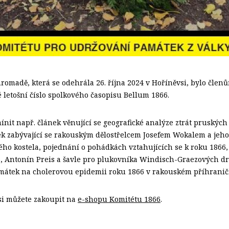
romadě, která se odehrála 26. října 2024 v Hoříněvsi, bylo člen
letošní číslo spolkového časopisu Bellum 1866.
ínit např. článek věnující se geografické analýze ztrát pruskýc
vek zabývající se rakouským dělostřelcem Josefem Wokalem a je
ého kostela, pojednání o pohádkách vztahujících se k roku 1866
6, Antonín Preis a šavle pro plukovníka Windisch-Graezových dr
mátek na cholerovou epidemii roku 1866 v rakouském příhraničí
 si můžete zakoupit na
e-shopu Komitétu 1866
.