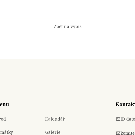
Zpět na výpis
enu
Kontak
vod
Kalendář
ID dat
amátky
Galerie
komite