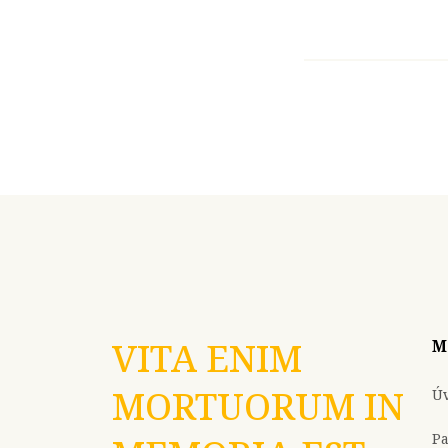
VITA ENIM
M
MORTUORUM IN
Ú
P