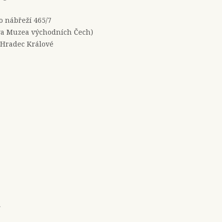
no nábřeží 465/7
a Muzea východních Čech)
 Hradec Králové
e