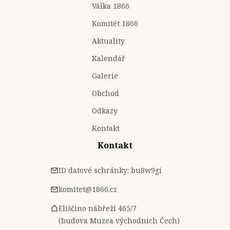
Válka 1866
Komitét 1866
Aktuality
Kalendář
Galerie
Obchod
Odkazy
Kontakt
Kontakt
ID datové schránky: bu8w9gi
komitet@1866.cz
Eliščino nábřeží 465/7
(budova Muzea východních Čech)