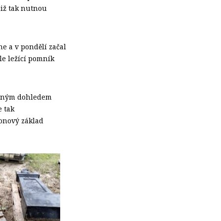
již tak nutnou
e a v pondělí začal
le ležící pomník
borným dohledem
e tak
onový základ