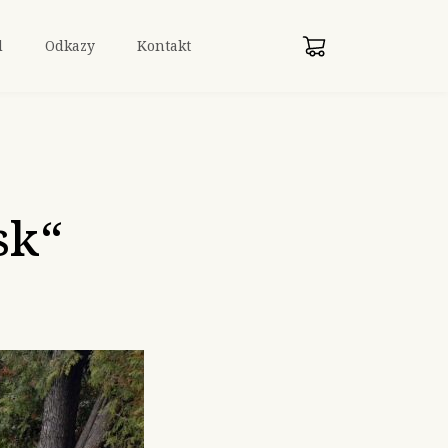
d
Odkazy
Kontakt
sk“