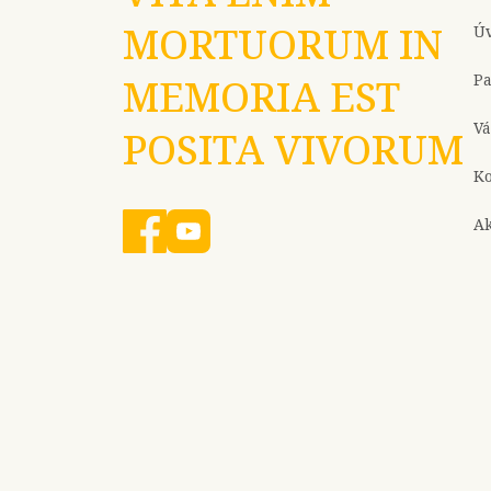
MORTUORUM IN
Ú
P
MEMORIA EST
Vá
POSITA VIVORUM
Ko
Ak