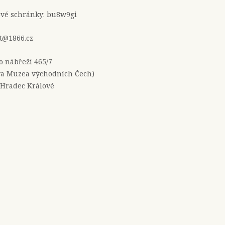
ové schránky: bu8w9gi
t@1866.cz
no nábřeží 465/7
a Muzea východních Čech)
 Hradec Králové