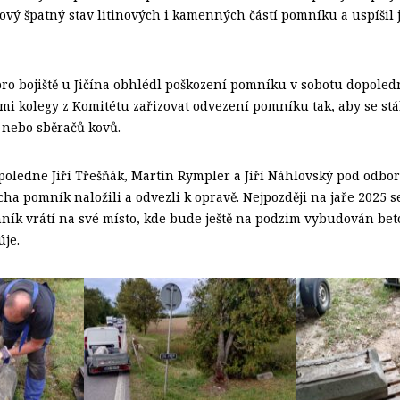
kový špatný stav litinových i kamenných částí pomníku a uspíšil 
ro bojiště u Jičína obhlédl poškození pomníku v sobotu dopoledn
ími kolegy z Komitétu zařizovat odvezení pomníku tak, aby se stá
 nebo sběračů kovů.
odpoledne Jiří Třešňák, Martin Rympler a Jiří Náhlovský pod od
ha pomník naložili a odvezli k opravě. Nejpozději na jaře 2025 s
ík vrátí na své místo, kde bude ještě na podzim vybudován bet
úje.