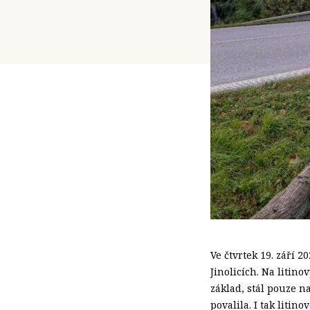
Ve čtvrtek 19. září 
Jinolicích. Na litin
základ, stál pouze n
povalila. I tak liti