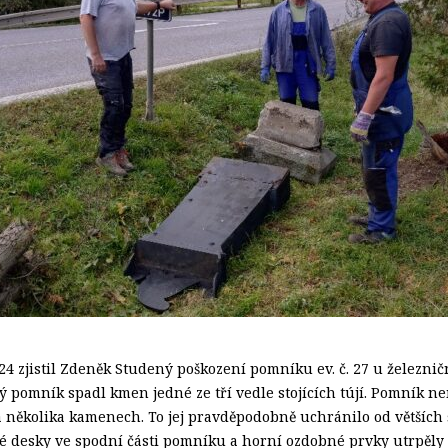
2024 zjistil Zdeněk Studený poškození pomníku ev. č. 27 u železni
ový pomník spadl kmen jedné ze tří vedle stojících tújí. Pomník 
a několika kamenech. To jej pravděpodobně uchránilo od větších š
nové desky ve spodní části pomníku a horní ozdobné prvky utrpěly 