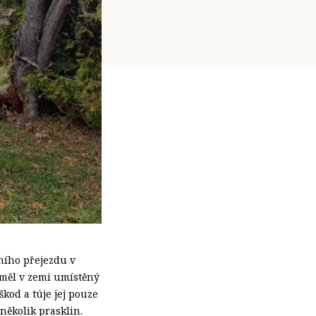
čního přejezdu v
neměl v zemi umístěný
kod a túje jej pouze
několik prasklin.