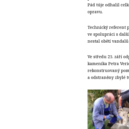
Pád túje odhalil cel
opravu.
Technický referent p
ve spolupráci s dalš
nestal obětí vandalů
Ve středu 25. září 
kameníka Petra Veric
rekonstruovaný pomn
a odstraněny zbylé t