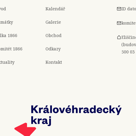
vod
Kalendář
ID dat
amátky
Galerie
komite
lka 1866
Obchod
Elišči
(budov
mitét 1866
Odkazy
500 03
tuality
Kontakt