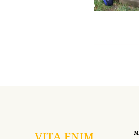
VITA ENIM
M