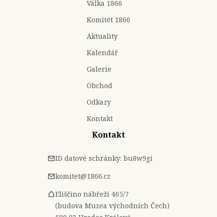
Válka 1866
Komitét 1866
Aktuality
Kalendář
Galerie
Obchod
Odkazy
Kontakt
Kontakt
ID datové schránky: bu8w9gi
komitet@1866.cz
Eliščino nábřeží 465/7
(budova Muzea východních Čech)