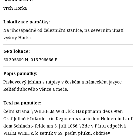
vrch Horka
Lokalizace památky:
Na jihozápadně od železniční stanice, na severním úpatí
výšiny Horka
GPS lokace:
50.305809 N, 015.796666 E
Popis památky:
Pískovcový jehlan s nápisy v českém a německém jazyce.
Reliéf dubového věnce a meče.
Text na památce:
Čelní strana: \ WILHELM WEIL k.k. Hauptmann des 69ten
Graf Jellačič Infante- rie Regiments starb den Helden tod auf
dem Schlacht- felde am 3. Juli 1866. \ Zde v Pánu odpočívá
VILÉM WEIL, c. k. setník v 69. pěším pluku, obdržev