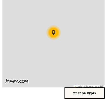
Leaflet
|
© Seznam.cz a.s. a další
Zpět na výpis