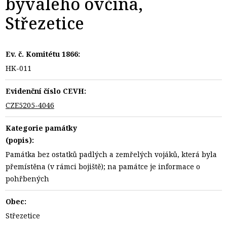
bývalého ovčína,
Střezetice
Ev. č. Komitétu 1866:
HK-011
Evidenční číslo CEVH:
CZE5205-4046
Kategorie památky
(popis):
Památka bez ostatků padlých a zemřelých vojáků, která byla
přemístěna (v rámci bojiště); na památce je informace o
pohřbených
Obec:
Střezetice