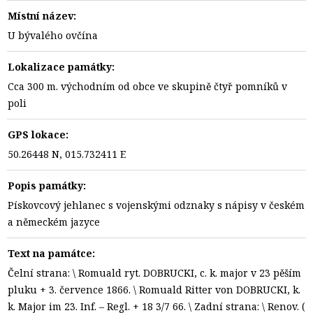
Místní název:
U bývalého ovčína
Lokalizace památky:
Cca 300 m. východním od obce ve skupině čtyř pomníků v
poli
GPS lokace:
50.26448 N, 015.732411 E
Popis památky:
Pískovcový jehlanec s vojenskými odznaky s nápisy v českém
a německém jazyce
Text na památce:
Čelní strana: \ Romuald ryt. DOBRUCKI, c. k. major v 23 pěším
pluku + 3. července 1866. \ Romuald Ritter von DOBRUCKI, k.
k. Major im 23. Inf. – Regl. + 18 3/7 66. \ Zadní strana: \ Renov. (