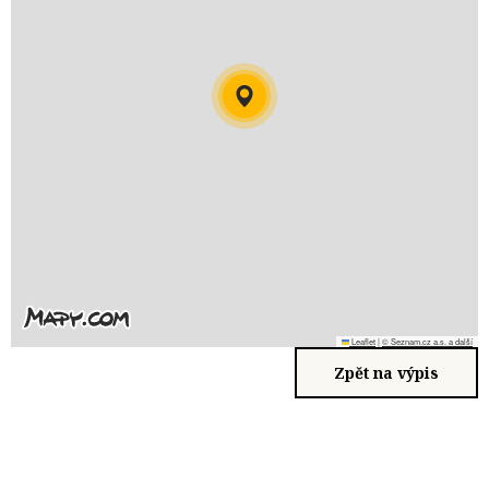
Leaflet
|
© Seznam.cz a.s. a další
Zpět na výpis