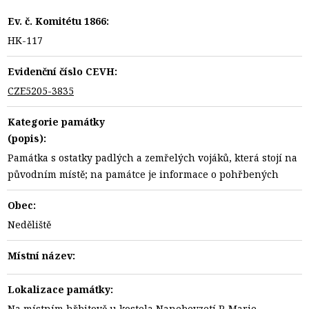
Ev. č. Komitétu 1866:
HK-117
Evidenční číslo CEVH:
CZE5205-3835
Kategorie památky
(popis):
Památka s ostatky padlých a zemřelých vojáků, která stojí na
původním místě; na památce je informace o pohřbených
Obec:
Neděliště
Místní název:
Lokalizace památky:
Na místním hřbitově u kostela Nanebevzetí P. Marie