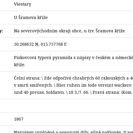
Všestary
U Šramova kříže
y:
Na severovýchodním okraji obce, u tzv. Šramova kříže
50.268652 N, 015.757768 E
Pískovcová typová pyramida s nápisy v českém a německém
kříže.
Čelní strana: \ Zde odpočívá chrabrých 60 rakouských a 
v smrti smířených. \ Hier ruhen im tode vereint wackere 
und 40 preuss. Soldaten. \ 18 3./7. 66. \ Pravá strana: \Kom. 
1867
Navzájem uvolněné a posunuté díly, silně nakloněn. V so