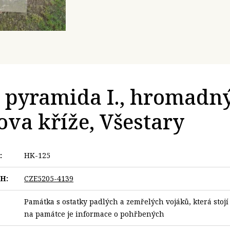
 pyramida I., hromadný
va kříže, Všestary
:
HK-125
VH:
CZE5205-4139
Památka s ostatky padlých a zemřelých vojáků, která stoj
na památce je informace o pohřbených