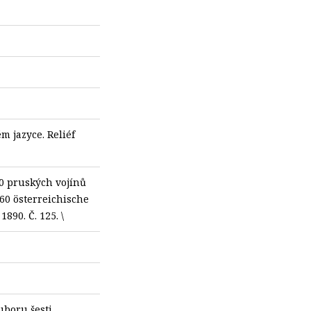
 jazyce. Reliéf
40 pruských vojínů
60 österreichische
1890. Č. 125. \
uboru šesti