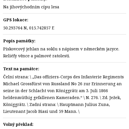
Na jihovýchodním cípu lesa
GPS lokace:
50.293764 N, 015.742857 E
Popis památky:
Pískovcový jehlan na soklu s nápisem v německém jazyce.
Reliéfy věnce a palmové ratolesti.
Text na památce:
Čelní strana: \ „Das offiziers-Corps des Infanterie Regiments
Michael Grossfürst von Russland No 26 zur Erinnerung an
seine in der Schlacht von Königgrätz am 3. Juli 1866
heldenmüthig gefallenen Kameraden.“ \ N. 276. \ Zd. Ježek,
Königgrätz. \ Zadní strana: \ Hauptmann Julius Zuna,
Lieutenant Jacob Biasi und 59 Mann. \
Volný překlad: