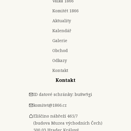
Válka 1866
Komitét 1866
Aktuality
Kalendář
Galerie
Obchod
Odkazy
Kontakt
Kontakt
ID datové schránky: bu8w9gi
komitet@1866.cz
Eliščino nábřeží 465/7
(budova Muzea východních Čech)
500 03 Hradec Králové