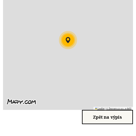
Leaflet
|
© Seznam.cz a.s. a další
Zpět na výpis