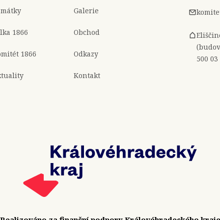
amátky
Galerie
komite
lka 1866
Obchod
Elišči
(budov
mitét 1866
Odkazy
500 03
tuality
Kontakt
Realizováno za finanční podpory Královéhradeckého kraj