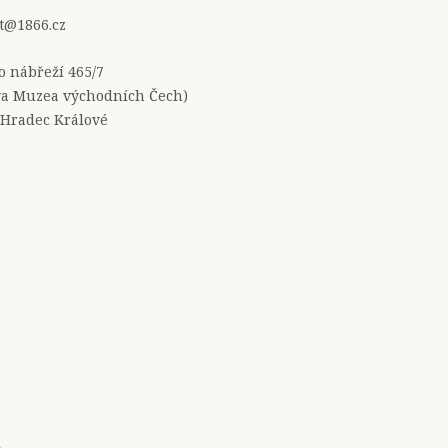
t@1866.cz
no nábřeží 465/7
a Muzea východních Čech)
 Hradec Králové
e