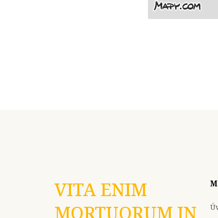
VITA ENIM
M
MORTUORUM IN
Ú