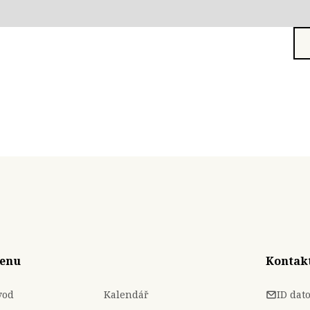
enu
Kontak
vod
Kalendář
ID dat