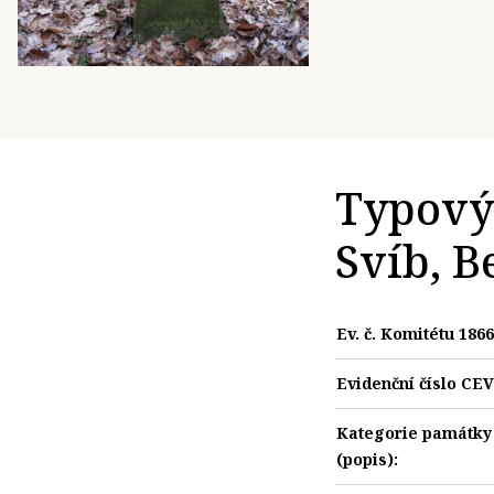
Typový 
Svíb, B
Ev. č. Komitétu 1866
Evidenční číslo CE
Kategorie památky
(popis):