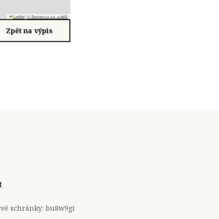
Leaflet
|
© Seznam.cz a.s. a další
Zpět na výpis
t
ové schránky: bu8w9gi