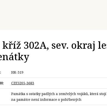
kříž 302A, sev. okraj l
enátky
:
HK-319
VH:
CZE5205-3683
Památka s ostatky padlých a zemřelých vojáků, která stoj
na památce není informace o pohřbených