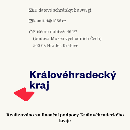
ID datové schránky: bu8w9gi
komitet@1866.cz
Eliščino nábřeží 465/7
(budova Muzea východních Čech)
500 03 Hradec Králové
Realizováno za finanční podpory Královéhradeckého
kraje