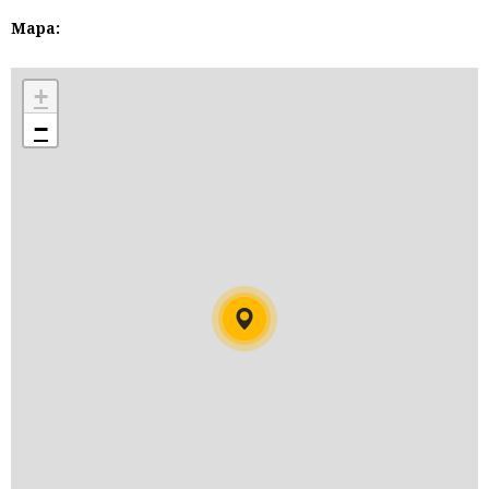
Mapa:
+
−