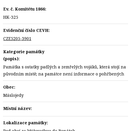
Ev. č. Komitétu 1866:
HK-325
Evidenční číslo CEVH:
CZE5205-3901
Kategorie památky
(popis):
Památka s ostatky padlých a zemřelých vojáků, která stojí na
původním místě; na památce není informace o pohřbených
Obec:
Máslojedy
Místní název:
Lokalizace památky:
Pod obcí za křižovatkou do Benátek