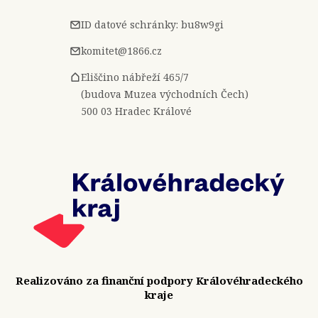
ID datové schránky: bu8w9gi
komitet@1866.cz
Eliščino nábřeží 465/7
(budova Muzea východních Čech)
500 03 Hradec Králové
Realizováno za finanční podpory Královéhradeckého
kraje