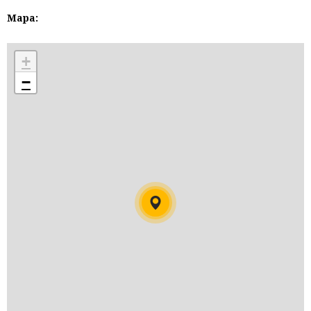
Mapa:
+
−