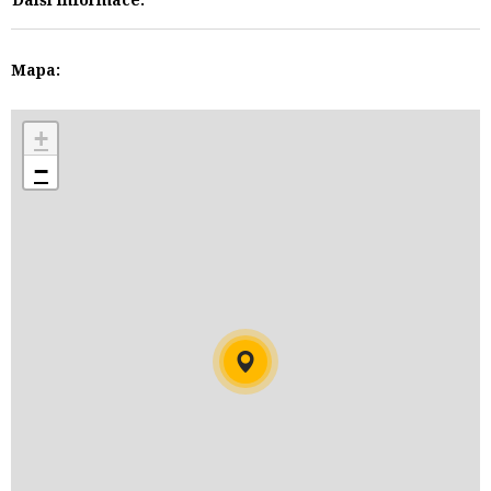
Mapa:
+
−