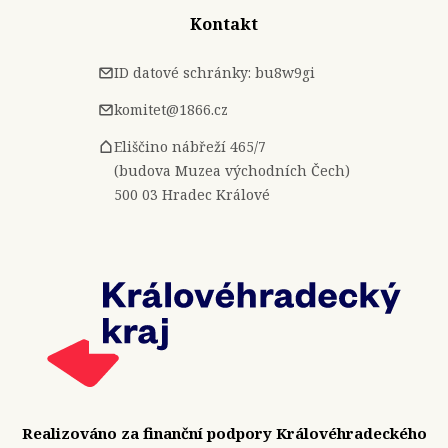
Kontakt
ID datové schránky: bu8w9gi
komitet@1866.cz
Eliščino nábřeží 465/7
(budova Muzea východních Čech)
500 03 Hradec Králové
Realizováno za finanční podpory Královéhradeckého